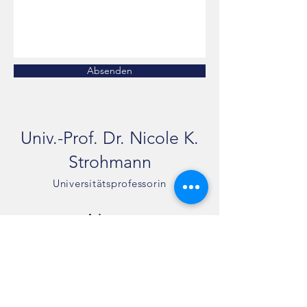
Absenden
Univ.-Prof. Dr. Nicole K.
Strohmann
Universitätsprofessorin
Adresse:
Universität für Musik und darstellende
Kunst Graz
Institut für Komposition,
Musiktheorie, Musikgeschichte und
Dirigieren
Leonhardstr. 15